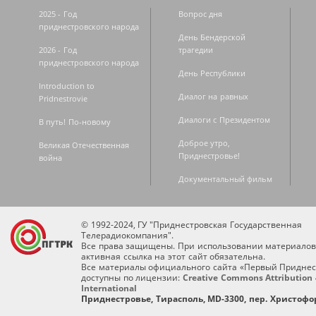
2025 - Год
Вопрос дня
приднестровского народа
День Бендерской
2026 - Год
трагедии
приднестровского народа
День Республики
Introduction to
Диалог на равных
Pridnestrovie
Диалоги с Президентом
В путь! По-новому
Доброе утро,
Великая Отечественная
Приднестровье!
война
Документальный фильм
© 1992-2024, ГУ "Приднестровская Государственная
Телерадиокомпания".
Все права защищены. При использовании материалов
активная ссылка на этот сайт обязательна.
Все материалы официального сайта «Первый Приднес
доступны по лицензии:
Creative Commons Attribution 
International
Приднестровье, Тирасполь, MD-3300, пер. Христофор