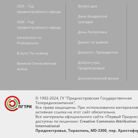
2025 - Год
Вопрос дня
приднестровского народа
День Бендерской
2026 - Год
трагедии
приднестровского народа
День Республики
Introduction to
Диалог на равных
Pridnestrovie
Диалоги с Президентом
В путь! По-новому
Доброе утро,
Великая Отечественная
Приднестровье!
война
Документальный фильм
© 1992-2024, ГУ "Приднестровская Государственная
Телерадиокомпания".
Все права защищены. При использовании материалов
активная ссылка на этот сайт обязательна.
Все материалы официального сайта «Первый Приднес
доступны по лицензии:
Creative Commons Attribution 
International
Приднестровье, Тирасполь, MD-3300, пер. Христофор