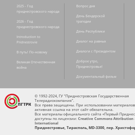
2025 - Год
Вопрос дня
приднестровского народа
День Бендерской
2026 - Год
трагедии
приднестровского народа
День Республики
Introduction to
Диалог на равных
Pridnestrovie
Диалоги с Президентом
В путь! По-новому
Доброе утро,
Великая Отечественная
Приднестровье!
война
Документальный фильм
© 1992-2024, ГУ "Приднестровская Государственная
Телерадиокомпания".
Все права защищены. При использовании материалов
активная ссылка на этот сайт обязательна.
Все материалы официального сайта «Первый Приднес
доступны по лицензии:
Creative Commons Attribution 
International
Приднестровье, Тирасполь, MD-3300, пер. Христофор