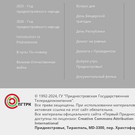
2025 - Год
Вопрос дня
приднестровского народа
День Бендерской
2026 - Год
трагедии
приднестровского народа
День Республики
Introduction to
Диалог на равных
Pridnestrovie
Диалоги с Президентом
В путь! По-новому
Доброе утро,
Великая Отечественная
Приднестровье!
война
Документальный фильм
© 1992-2024, ГУ "Приднестровская Государственная
Телерадиокомпания".
Все права защищены. При использовании материалов
активная ссылка на этот сайт обязательна.
Все материалы официального сайта «Первый Приднес
доступны по лицензии:
Creative Commons Attribution 
International
Приднестровье, Тирасполь, MD-3300, пер. Христофор