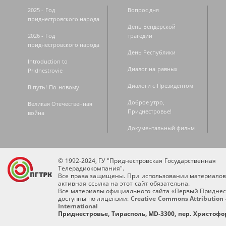
2025 - Год
Вопрос дня
приднестровского народа
День Бендерской
2026 - Год
трагедии
приднестровского народа
День Республики
Introduction to
Диалог на равных
Pridnestrovie
Диалоги с Президентом
В путь! По-новому
Доброе утро,
Великая Отечественная
Приднестровье!
война
Документальный фильм
© 1992-2024, ГУ "Приднестровская Государственная
Телерадиокомпания".
Все права защищены. При использовании материалов
активная ссылка на этот сайт обязательна.
Все материалы официального сайта «Первый Приднес
доступны по лицензии:
Creative Commons Attribution 
International
Приднестровье, Тирасполь, MD-3300, пер. Христофор