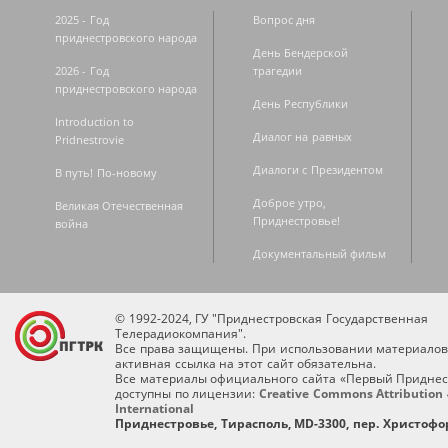
2025 - Год
Вопрос дня
приднестровского народа
День Бендерской
2026 - Год
трагедии
приднестровского народа
День Республики
Introduction to
Диалог на равных
Pridnestrovie
Диалоги с Президентом
В путь! По-новому
Доброе утро,
Великая Отечественная
Приднестровье!
война
Документальный фильм
© 1992-2024, ГУ "Приднестровская Государственная
Телерадиокомпания".
Все права защищены. При использовании материалов
активная ссылка на этот сайт обязательна.
Все материалы официального сайта «Первый Приднес
доступны по лицензии:
Creative Commons Attribution 
International
Приднестровье, Тирасполь, MD-3300, пер. Христофор