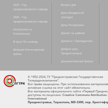
2025 - Год
Вопрос дня
приднестровского народа
День Бендерской
2026 - Год
трагедии
приднестровского народа
День Республики
Introduction to
Диалог на равных
Pridnestrovie
Диалоги с Президентом
В путь! По-новому
Доброе утро,
Великая Отечественная
Приднестровье!
война
Документальный фильм
© 1992-2024, ГУ "Приднестровская Государственная
Телерадиокомпания".
Все права защищены. При использовании материалов
активная ссылка на этот сайт обязательна.
Все материалы официального сайта «Первый Приднес
доступны по лицензии:
Creative Commons Attribution 
International
Приднестровье, Тирасполь, MD-3300, пер. Христофор