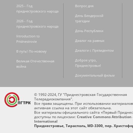
2025 - Год
Вопрос дня
приднестровского народа
День Бендерской
2026 - Год
трагедии
приднестровского народа
День Республики
Introduction to
Диалог на равных
Pridnestrovie
Диалоги с Президентом
В путь! По-новому
Доброе утро,
Великая Отечественная
Приднестровье!
война
Документальный фильм
© 1992-2024, ГУ "Приднестровская Государственная
Телерадиокомпания".
Все права защищены. При использовании материалов
активная ссылка на этот сайт обязательна.
Все материалы официального сайта «Первый Приднес
доступны по лицензии:
Creative Commons Attribution 
International
Приднестровье, Тирасполь, MD-3300, пер. Христофор