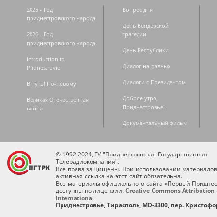
2025 - Год
Вопрос дня
приднестровского народа
День Бендерской
2026 - Год
трагедии
приднестровского народа
День Республики
Introduction to
Диалог на равных
Pridnestrovie
Диалоги с Президентом
В путь! По-новому
Доброе утро,
Великая Отечественная
Приднестровье!
война
Документальный фильм
© 1992-2024, ГУ "Приднестровская Государственная
Телерадиокомпания".
Все права защищены. При использовании материалов
активная ссылка на этот сайт обязательна.
Все материалы официального сайта «Первый Приднес
доступны по лицензии:
Creative Commons Attribution 
International
Приднестровье, Тирасполь, MD-3300, пер. Христофор