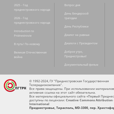
2025 - Год
Вопрос дня
приднестровского народа
День Бендерской
2026 - Год
трагедии
приднестровского народа
День Республики
Introduction to
Диалог на равных
Pridnestrovie
Диалоги с Президентом
В путь! По-новому
Доброе утро,
Великая Отечественная
Приднестровье!
война
Документальный фильм
© 1992-2024, ГУ "Приднестровская Государственная
Телерадиокомпания".
Все права защищены. При использовании материалов
активная ссылка на этот сайт обязательна.
Все материалы официального сайта «Первый Приднес
доступны по лицензии:
Creative Commons Attribution 
International
Приднестровье, Тирасполь, MD-3300, пер. Христофор