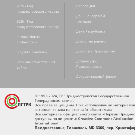
2025 - Год
Вопрос дня
приднестровского народа
День Бендерской
2026 - Год
трагедии
приднестровского народа
День Республики
Introduction to
Диалог на равных
Pridnestrovie
Диалоги с Президентом
В путь! По-новому
Доброе утро,
Великая Отечественная
Приднестровье!
война
Документальный фильм
© 1992-2024, ГУ "Приднестровская Государственная
Телерадиокомпания".
Все права защищены. При использовании материалов
активная ссылка на этот сайт обязательна.
Все материалы официального сайта «Первый Приднес
доступны по лицензии:
Creative Commons Attribution 
International
Приднестровье, Тирасполь, MD-3300, пер. Христофор