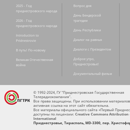
2025 - Год
Вопрос дня
приднестровского народа
День Бендерской
2026 - Год
трагедии
приднестровского народа
День Республики
Introduction to
Диалог на равных
Pridnestrovie
Диалоги с Президентом
В путь! По-новому
Доброе утро,
Великая Отечественная
Приднестровье!
война
Документальный фильм
© 1992-2024, ГУ "Приднестровская Государственная
Телерадиокомпания".
Все права защищены. При использовании материалов
активная ссылка на этот сайт обязательна.
Все материалы официального сайта «Первый Приднес
доступны по лицензии:
Creative Commons Attribution 
International
Приднестровье, Тирасполь, MD-3300, пер. Христофор