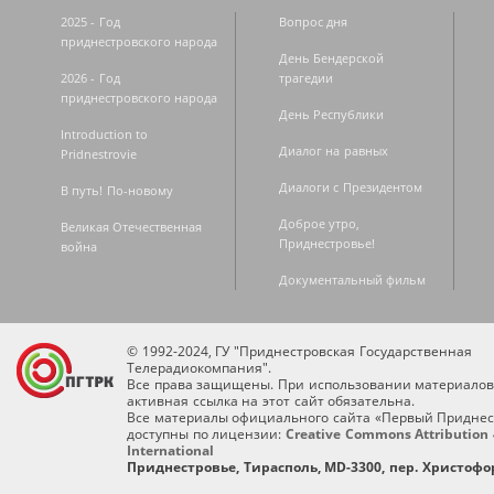
2025 - Год
Вопрос дня
приднестровского народа
День Бендерской
2026 - Год
трагедии
приднестровского народа
День Республики
Introduction to
Диалог на равных
Pridnestrovie
Диалоги с Президентом
В путь! По-новому
Доброе утро,
Великая Отечественная
Приднестровье!
война
Документальный фильм
© 1992-2024, ГУ "Приднестровская Государственная
Телерадиокомпания".
Все права защищены. При использовании материалов
активная ссылка на этот сайт обязательна.
Все материалы официального сайта «Первый Приднес
доступны по лицензии:
Creative Commons Attribution 
International
Приднестровье, Тирасполь, MD-3300, пер. Христофор