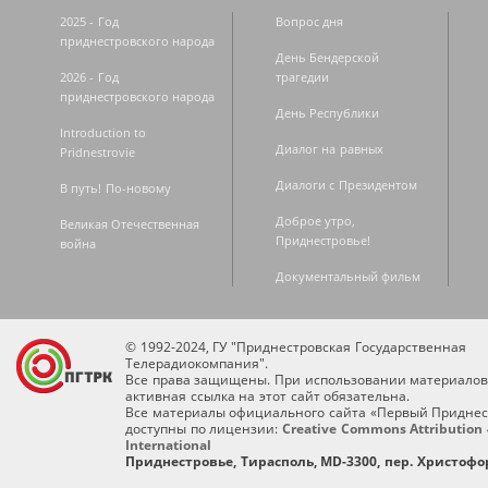
2025 - Год
Вопрос дня
приднестровского народа
День Бендерской
2026 - Год
трагедии
приднестровского народа
День Республики
Introduction to
Диалог на равных
Pridnestrovie
Диалоги с Президентом
В путь! По-новому
Доброе утро,
Великая Отечественная
Приднестровье!
война
Документальный фильм
© 1992-2024, ГУ "Приднестровская Государственная
Телерадиокомпания".
Все права защищены. При использовании материалов
активная ссылка на этот сайт обязательна.
Все материалы официального сайта «Первый Приднес
доступны по лицензии:
Creative Commons Attribution 
International
Приднестровье, Тирасполь, MD-3300, пер. Христофор