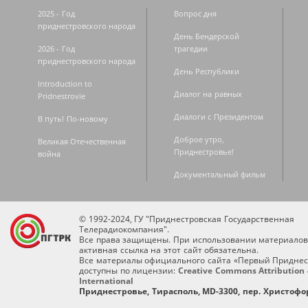
2025 - Год
Вопрос дня
приднестровского народа
День Бендерской
2026 - Год
трагедии
приднестровского народа
День Республики
Introduction to
Диалог на равных
Pridnestrovie
Диалоги с Президентом
В путь! По-новому
Доброе утро,
Великая Отечественная
Приднестровье!
война
Документальный фильм
© 1992-2024, ГУ "Приднестровская Государственная
Телерадиокомпания".
Все права защищены. При использовании материалов
активная ссылка на этот сайт обязательна.
Все материалы официального сайта «Первый Приднес
доступны по лицензии:
Creative Commons Attribution 
International
Приднестровье, Тирасполь, MD-3300, пер. Христофор