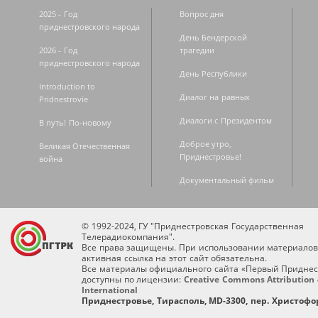
2025 - Год
Вопрос дня
приднестровского народа
День Бендерской
2026 - Год
трагедии
приднестровского народа
День Республики
Introduction to
Диалог на равных
Pridnestrovie
Диалоги с Президентом
В путь! По-новому
Доброе утро,
Великая Отечественная
Приднестровье!
война
Документальный фильм
© 1992-2024, ГУ "Приднестровская Государственная
Телерадиокомпания".
Все права защищены. При использовании материалов
активная ссылка на этот сайт обязательна.
Все материалы официального сайта «Первый Приднес
доступны по лицензии:
Creative Commons Attribution 
International
Приднестровье, Тирасполь, MD-3300, пер. Христофор