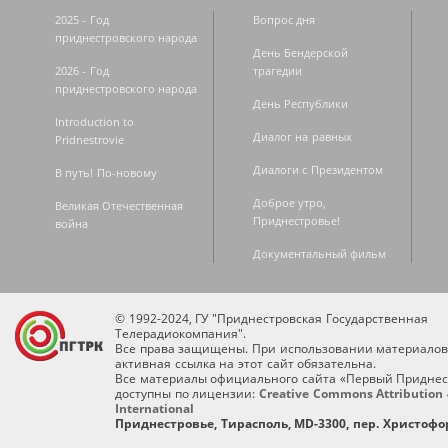
2025 - Год
Вопрос дня
приднестровского народа
День Бендерской
2026 - Год
трагедии
приднестровского народа
День Республики
Introduction to
Диалог на равных
Pridnestrovie
Диалоги с Президентом
В путь! По-новому
Доброе утро,
Великая Отечественная
Приднестровье!
война
Документальный фильм
© 1992-2024, ГУ "Приднестровская Государственная
Телерадиокомпания".
Все права защищены. При использовании материалов
активная ссылка на этот сайт обязательна.
Все материалы официального сайта «Первый Приднес
доступны по лицензии:
Creative Commons Attribution 
International
Приднестровье, Тирасполь, MD-3300, пер. Христофор