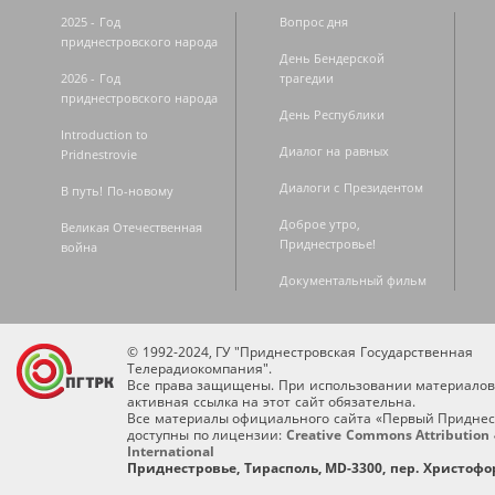
2025 - Год
Вопрос дня
приднестровского народа
День Бендерской
2026 - Год
трагедии
приднестровского народа
День Республики
Introduction to
Диалог на равных
Pridnestrovie
Диалоги с Президентом
В путь! По-новому
Доброе утро,
Великая Отечественная
Приднестровье!
война
Документальный фильм
© 1992-2024, ГУ "Приднестровская Государственная
Телерадиокомпания".
Все права защищены. При использовании материалов
активная ссылка на этот сайт обязательна.
Все материалы официального сайта «Первый Приднес
доступны по лицензии:
Creative Commons Attribution 
International
Приднестровье, Тирасполь, MD-3300, пер. Христофор