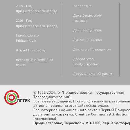
2025 - Год
Вопрос дня
приднестровского народа
День Бендерской
2026 - Год
трагедии
приднестровского народа
День Республики
Introduction to
Диалог на равных
Pridnestrovie
Диалоги с Президентом
В путь! По-новому
Доброе утро,
Великая Отечественная
Приднестровье!
война
Документальный фильм
© 1992-2024, ГУ "Приднестровская Государственная
Телерадиокомпания".
Все права защищены. При использовании материалов
активная ссылка на этот сайт обязательна.
Все материалы официального сайта «Первый Приднес
доступны по лицензии:
Creative Commons Attribution 
International
Приднестровье, Тирасполь, MD-3300, пер. Христофор