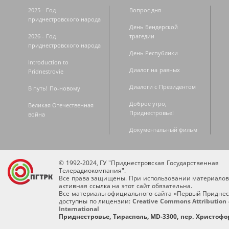
2025 - Год
Вопрос дня
приднестровского народа
День Бендерской
2026 - Год
трагедии
приднестровского народа
День Республики
Introduction to
Диалог на равных
Pridnestrovie
Диалоги с Президентом
В путь! По-новому
Доброе утро,
Великая Отечественная
Приднестровье!
война
Документальный фильм
© 1992-2024, ГУ "Приднестровская Государственная
Телерадиокомпания".
Все права защищены. При использовании материалов
активная ссылка на этот сайт обязательна.
Все материалы официального сайта «Первый Приднес
доступны по лицензии:
Creative Commons Attribution 
International
Приднестровье, Тирасполь, MD-3300, пер. Христофор