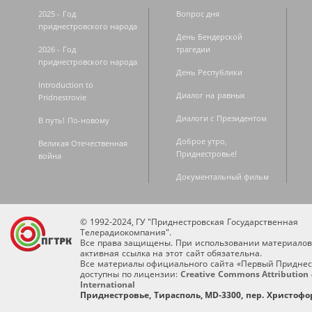
2025 - Год
Вопрос дня
приднестровского народа
День Бендерской
2026 - Год
трагедии
приднестровского народа
День Республики
Introduction to
Диалог на равных
Pridnestrovie
Диалоги с Президентом
В путь! По-новому
Доброе утро,
Великая Отечественная
Приднестровье!
война
Документальный фильм
© 1992-2024, ГУ "Приднестровская Государственная
Телерадиокомпания".
Все права защищены. При использовании материалов
активная ссылка на этот сайт обязательна.
Все материалы официального сайта «Первый Приднес
доступны по лицензии:
Creative Commons Attribution 
International
Приднестровье, Тирасполь, MD-3300, пер. Христофор