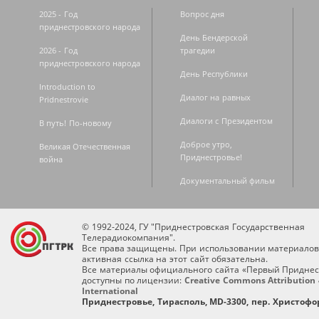
2025 - Год
Вопрос дня
приднестровского народа
День Бендерской
2026 - Год
трагедии
приднестровского народа
День Республики
Introduction to
Диалог на равных
Pridnestrovie
Диалоги с Президентом
В путь! По-новому
Доброе утро,
Великая Отечественная
Приднестровье!
война
Документальный фильм
© 1992-2024, ГУ "Приднестровская Государственная
Телерадиокомпания".
Все права защищены. При использовании материалов
активная ссылка на этот сайт обязательна.
Все материалы официального сайта «Первый Приднес
доступны по лицензии:
Creative Commons Attribution 
International
Приднестровье, Тирасполь, MD-3300, пер. Христофор