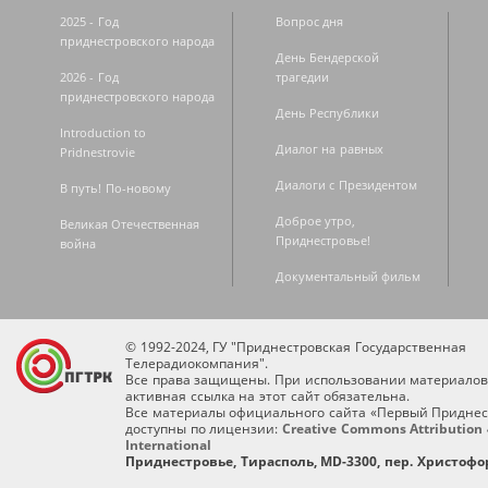
2025 - Год
Вопрос дня
приднестровского народа
День Бендерской
2026 - Год
трагедии
приднестровского народа
День Республики
Introduction to
Диалог на равных
Pridnestrovie
Диалоги с Президентом
В путь! По-новому
Доброе утро,
Великая Отечественная
Приднестровье!
война
Документальный фильм
© 1992-2024, ГУ "Приднестровская Государственная
Телерадиокомпания".
Все права защищены. При использовании материалов
активная ссылка на этот сайт обязательна.
Все материалы официального сайта «Первый Приднес
доступны по лицензии:
Creative Commons Attribution 
International
Приднестровье, Тирасполь, MD-3300, пер. Христофор