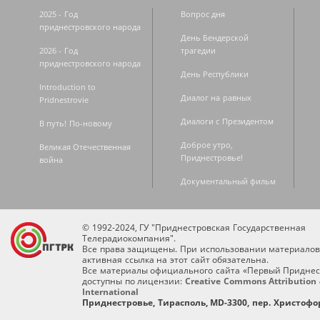
2025 - Год
Вопрос дня
приднестровского народа
День Бендерской
2026 - Год
трагедии
приднестровского народа
День Республики
Introduction to
Диалог на равных
Pridnestrovie
Диалоги с Президентом
В путь! По-новому
Доброе утро,
Великая Отечественная
Приднестровье!
война
Документальный фильм
© 1992-2024, ГУ "Приднестровская Государственная
Телерадиокомпания".
Все права защищены. При использовании материалов
активная ссылка на этот сайт обязательна.
Все материалы официального сайта «Первый Приднес
доступны по лицензии:
Creative Commons Attribution 
International
Приднестровье, Тирасполь, MD-3300, пер. Христофор