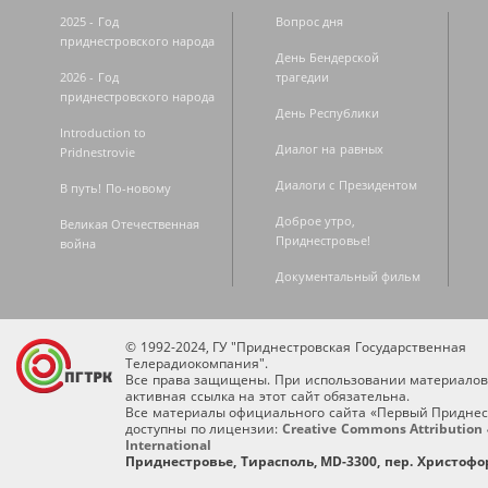
2025 - Год
Вопрос дня
приднестровского народа
День Бендерской
2026 - Год
трагедии
приднестровского народа
День Республики
Introduction to
Диалог на равных
Pridnestrovie
Диалоги с Президентом
В путь! По-новому
Доброе утро,
Великая Отечественная
Приднестровье!
война
Документальный фильм
© 1992-2024, ГУ "Приднестровская Государственная
Телерадиокомпания".
Все права защищены. При использовании материалов
активная ссылка на этот сайт обязательна.
Все материалы официального сайта «Первый Приднес
доступны по лицензии:
Creative Commons Attribution 
International
Приднестровье, Тирасполь, MD-3300, пер. Христофор