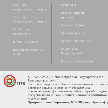
2025 - Год
Вопрос дня
приднестровского народа
День Бендерской
2026 - Год
трагедии
приднестровского народа
День Республики
Introduction to
Диалог на равных
Pridnestrovie
Диалоги с Президентом
В путь! По-новому
Доброе утро,
Великая Отечественная
Приднестровье!
война
Документальный фильм
© 1992-2024, ГУ "Приднестровская Государственная
Телерадиокомпания".
Все права защищены. При использовании материалов
активная ссылка на этот сайт обязательна.
Все материалы официального сайта «Первый Приднес
доступны по лицензии:
Creative Commons Attribution 
International
Приднестровье, Тирасполь, MD-3300, пер. Христофор