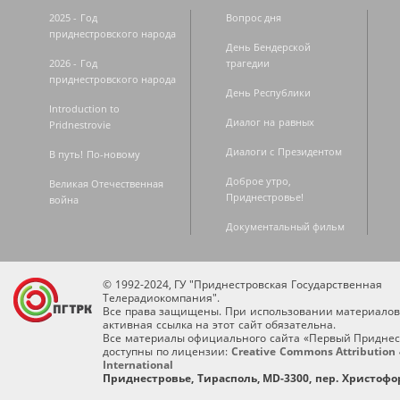
2025 - Год
Вопрос дня
приднестровского народа
День Бендерской
2026 - Год
трагедии
приднестровского народа
День Республики
Introduction to
Диалог на равных
Pridnestrovie
Диалоги с Президентом
В путь! По-новому
Доброе утро,
Великая Отечественная
Приднестровье!
война
Документальный фильм
© 1992-2024, ГУ "Приднестровская Государственная
Телерадиокомпания".
Все права защищены. При использовании материалов
активная ссылка на этот сайт обязательна.
Все материалы официального сайта «Первый Приднес
доступны по лицензии:
Creative Commons Attribution 
International
Приднестровье, Тирасполь, MD-3300, пер. Христофор