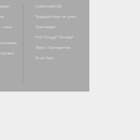
ривет
Субботний КЭБ
ше
Традиций каре не унеск
 - наше
Трансляции
Что? Откуда? Почему?
программы
Эфир с Президентом
естровье
Як це було