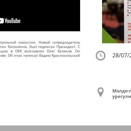
рольной комиссии. Новый сопредседатель
тин Калинёнок. Указ подписал Президент. С
гацию в ОКК возглавлял Олег Беляков. Он
28/07/
иве. Об этом написал Вадим Красносельский
Молдо-
урегул