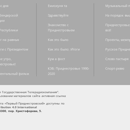
с дня
Емисиуня та
Музыкальный п
Бендерской
Здравствуйте
На порядок вы
дии
Знакомство с
Приднестровье
Республики
Приднестровьем
всё!
г на равных
Как это было
Проекты, меж
ги с Президентом
Как это было: Итоги
Русское Придн
е утро,
Кум а фост
Слово пастыря
естровье!
КЭБ: Приднестровье 1990-
Спорт-ревю
ментальный фильм
2020
ая Государственная Телерадиокомпания".
зовании материалов сайта активная ссылка
та «Первый Приднестровский» доступны по
bution 4.0 International
300, пер. Христофорова, 5.