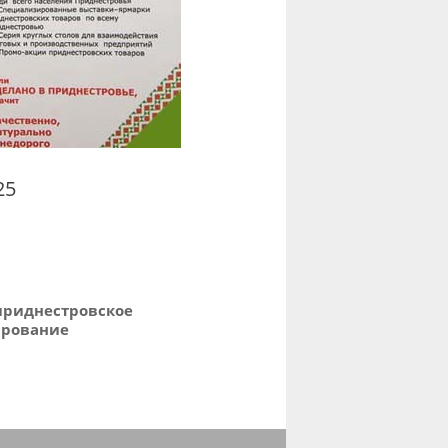
25
приднестровское
ирование