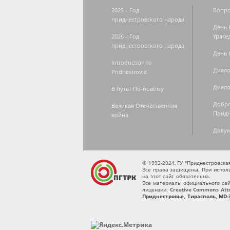
2025 - Год
Вопро
приднестровского народа
День 
2026 - Год
траге
приднестровского народа
День 
Introduction to
Диало
Pridnestrovie
Диало
В путь! По-новому
Добро
Великая Отечественная
Придн
война
Доку
© 1992-2024, ГУ "Приднестровск
Все права защищены. При исполь
на этот сайт обязательна.
Все материалы официального сай
лицензии:
Creative Commons Attri
Приднестровье, Тирасполь, MD-3