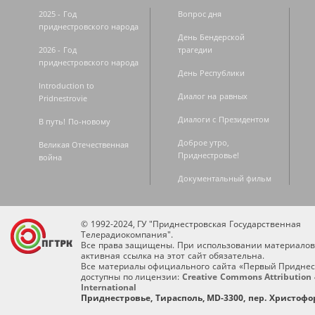
2025 - Год
Вопрос дня
приднестровского народа
День Бендерской
2026 - Год
трагедии
приднестровского народа
День Республики
Introduction to
Диалог на равных
Pridnestrovie
Диалоги с Президентом
В путь! По-новому
Доброе утро,
Великая Отечественная
Приднестровье!
война
Документальный фильм
© 1992-2024, ГУ "Приднестровская Государственная
Телерадиокомпания".
Все права защищены. При использовании материалов
активная ссылка на этот сайт обязательна.
Все материалы официального сайта «Первый Приднес
доступны по лицензии:
Creative Commons Attribution 
International
Приднестровье, Тирасполь, MD-3300, пер. Христофор