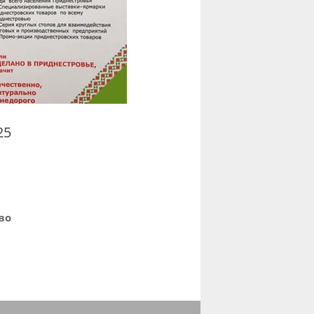
25
во