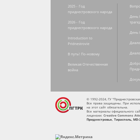
2025 - Год
Вопро
приднестровского народа
День 
2026 - Год
траге
приднестровского народа
День 
Introduction to
Диало
Pridnestrovie
Диало
В путь! По-новому
Добро
Великая Отечественная
Придн
война
Доку
© 1992-2024, ГУ "Приднестровск
Все права защищены. При исполь
на этот сайт обязательна.
Все материалы официального сай
лицензии:
Creative Commons Attri
Приднестровье, Тирасполь, MD-3