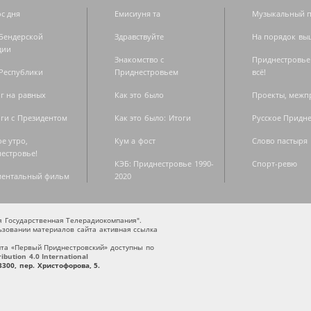
с дня
Емисиуня та
Музыкальный п
Бендерской
Здравствуйте
На порядок вы
дии
Знакомство с
Приднестровье
Республики
Приднестровьем
всё!
г на равных
Как это было
Проекты, меж
ги с Президентом
Как это было: Итоги
Русское Придн
е утро,
Кум а фост
Слово пастыря
естровье!
КЭБ: Приднестровье 1990-
Спорт-ревю
ментальный фильм
2020
ая Государственная Телерадиокомпания".
зовании материалов сайта активная ссылка
та «Первый Приднестровский» доступны по
bution 4.0 International
300, пер. Христофорова, 5.