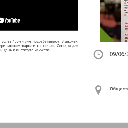
 Более 450-ти уже подрабатывают. В школах,
терининском парке и не только. Сегодня для
 день в институте искусств.
09/06/
Общест