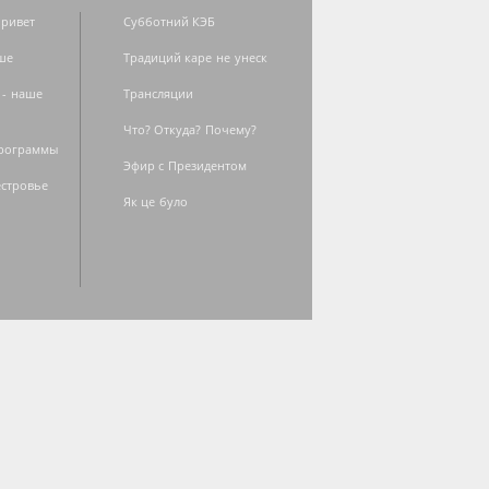
ривет
Субботний КЭБ
ше
Традиций каре не унеск
 - наше
Трансляции
Что? Откуда? Почему?
программы
Эфир с Президентом
естровье
Як це було