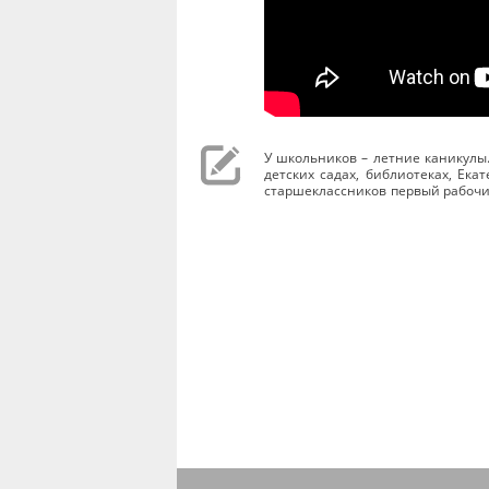
У школьников – летние каникулы.
детских садах, библиотеках, Ека
старшеклассников первый рабочий