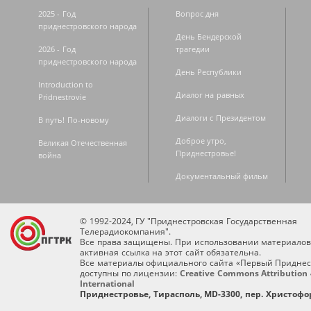
2025 - Год
Вопрос дня
приднестровского народа
День Бендерской
2026 - Год
трагедии
приднестровского народа
День Республики
Introduction to
Диалог на равных
Pridnestrovie
Диалоги с Президентом
В путь! По-новому
Доброе утро,
Великая Отечественная
Приднестровье!
война
Документальный фильм
© 1992-2024, ГУ "Приднестровская Государственная
Телерадиокомпания".
Все права защищены. При использовании материалов
активная ссылка на этот сайт обязательна.
Все материалы официального сайта «Первый Приднес
доступны по лицензии:
Creative Commons Attribution 
International
Приднестровье, Тирасполь, MD-3300, пер. Христофор