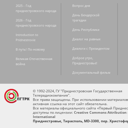
2025 - Год
Вопрос дня
приднестровского народа
День Бендерской
2026 - Год
трагедии
приднестровского народа
День Республики
Introduction to
Диалог на равных
Pridnestrovie
Диалоги с Президентом
В путь! По-новому
Доброе утро,
Великая Отечественная
Приднестровье!
война
Документальный фильм
© 1992-2024, ГУ "Приднестровская Государственная
Телерадиокомпания".
Все права защищены. При использовании материалов
активная ссылка на этот сайт обязательна.
Все материалы официального сайта «Первый Приднес
доступны по лицензии:
Creative Commons Attribution 
International
Приднестровье, Тирасполь, MD-3300, пер. Христофор