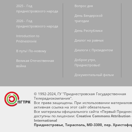
2025 - Год
Вопрос дня
приднестровского народа
День Бендерской
2026 - Год
трагедии
приднестровского народа
День Республики
Introduction to
Диалог на равных
Pridnestrovie
Диалоги с Президентом
В путь! По-новому
Доброе утро,
Великая Отечественная
Приднестровье!
война
Документальный фильм
© 1992-2024, ГУ "Приднестровская Государственная
Телерадиокомпания".
Все права защищены. При использовании материалов
активная ссылка на этот сайт обязательна.
Все материалы официального сайта «Первый Приднес
доступны по лицензии:
Creative Commons Attribution 
International
Приднестровье, Тирасполь, MD-3300, пер. Христофор