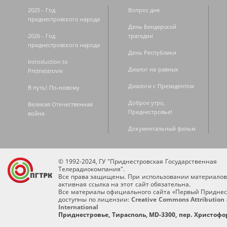
2025 - Год
Вопрос дня
приднестровского народа
День Бендерской
2026 - Год
трагедии
приднестровского народа
День Республики
Introduction to
Диалог на равных
Pridnestrovie
Диалоги с Президентом
В путь! По-новому
Доброе утро,
Великая Отечественная
Приднестровье!
война
Документальный фильм
© 1992-2024, ГУ "Приднестровская Государственная
Телерадиокомпания".
Все права защищены. При использовании материалов
активная ссылка на этот сайт обязательна.
Все материалы официального сайта «Первый Приднес
доступны по лицензии:
Creative Commons Attribution 
International
Приднестровье, Тирасполь, MD-3300, пер. Христофор