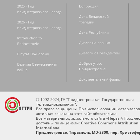
2025 - Год
Вопрос дня
приднестровского народа
День Бендерской
2026 - Год
трагедии
приднестровского народа
День Республики
Introduction to
Диалог на равных
Pridnestrovie
Диалоги с Президентом
В путь! По-новому
Доброе утро,
Великая Отечественная
Приднестровье!
война
Документальный фильм
© 1992-2024, ГУ "Приднестровская Государственная
Телерадиокомпания".
Все права защищены. При использовании материалов
активная ссылка на этот сайт обязательна.
Все материалы официального сайта «Первый Приднес
доступны по лицензии:
Creative Commons Attribution 
International
Приднестровье, Тирасполь, MD-3300, пер. Христофор