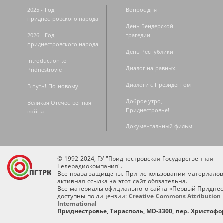
2025 - Год
Вопрос дня
приднестровского народа
День Бендерской
2026 - Год
трагедии
приднестровского народа
День Республики
Introduction to
Диалог на равных
Pridnestrovie
Диалоги с Президентом
В путь! По-новому
Доброе утро,
Великая Отечественная
Приднестровье!
война
Документальный фильм
© 1992-2024, ГУ "Приднестровская Государственная
Телерадиокомпания".
Все права защищены. При использовании материалов
активная ссылка на этот сайт обязательна.
Все материалы официального сайта «Первый Приднес
доступны по лицензии:
Creative Commons Attribution 
International
Приднестровье, Тирасполь, MD-3300, пер. Христофор