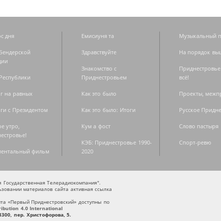
с дня
Емисиуня та
Музыкальный п
Бендерской
Здравствуйте
На порядок вы
дии
Знакомство с
Приднестровье
Республики
Приднестровьем
всё!
г на равных
Как это было
Проекты, меж
ги с Президентом
Как это было: Итоги
Русское Придн
е утро,
Кум а фост
Слово пастыря
естровье!
КЭБ: Приднестровье 1990-
Спорт-ревю
ментальный фильм
2020
ая Государственная Телерадиокомпания".
зовании материалов сайта активная ссылка
та «Первый Приднестровский» доступны по
bution 4.0 International
300, пер. Христофорова, 5.