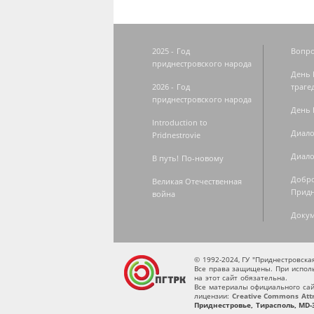
2025 - Год
Вопро
приднестровского народа
День 
2026 - Год
траге
приднестровского народа
День 
Introduction to
Диало
Pridnestrovie
Диало
В путь! По-новому
Добро
Великая Отечественная
Придн
война
Доку
© 1992-2024, ГУ "Приднестровск
Все права защищены. При исполь
на этот сайт обязательна.
Все материалы официального сай
лицензии:
Creative Commons Attri
Приднестровье, Тирасполь, MD-3