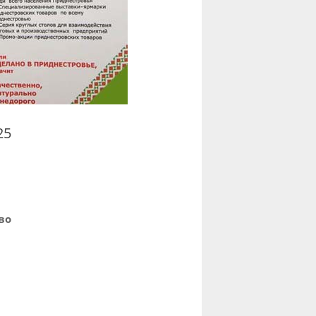
25
во