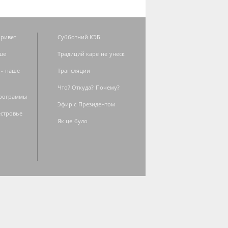
ривет
Субботний КЭБ
ше
Традиций каре не унеск
 - наше
Трансляции
Что? Откуда? Почему?
программы
Эфир с Президентом
естровье
Як це було