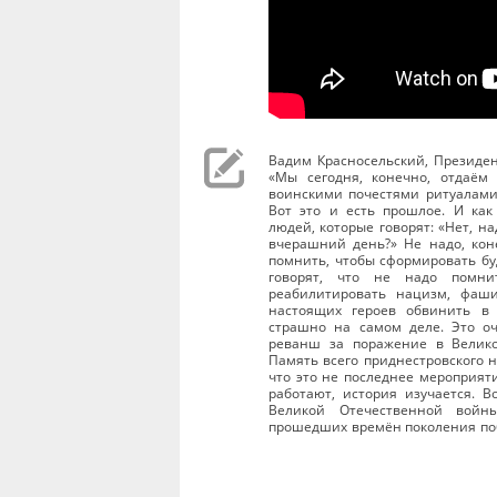
Вадим Красносельский, Президен
«Мы сегодня, конечно, отдаём
воинскими почестями ритуалами,
Вот это и есть прошлое. И как
людей, которые говорят: «Нет, 
вчерашний день?» Не надо, кон
помнить, чтобы сформировать бу
говорят, что не надо помнит
реабилитировать нацизм, фаши
настоящих героев обвинить в 
страшно на самом деле. Это оче
реванш за поражение в Велико
Память всего приднестровского н
что это не последнее мероприят
работают, история изучается. 
Великой Отечественной войны
прошедших времён поколения по