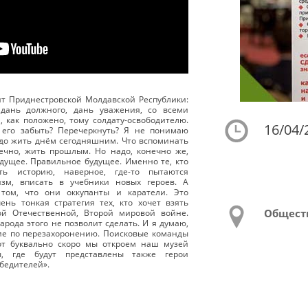
т Приднестровской Молдавской Республики:
 дань должного, дань уважения, со всеми
 как положено, тому солдату-освободителю.
16/04/
 его забыть? Перечеркнуть? Я не понимаю
надо жить днём сегодняшним. Что вспоминать
ечно, жить прошлым. Но надо, конечно же,
дущее. Правильное будущее. Именно те, кто
ь историю, наверное, где-то пытаются
зм, вписать в учебники новых героев. А
том, что они оккупанты и каратели. Это
нь тонкая стратегия тех, кто хочет взять
Общест
й Отечественной, Второй мировой войне.
арода этого не позволит сделать. И я думаю,
ие по перезахоронению. Поисковые команды
Вот буквально скоро мы откроем наш музей
, где будут представлены также герои
бедителей».