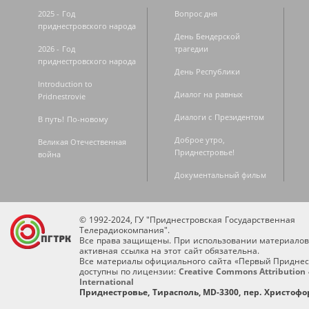
2025 - Год
Вопрос дня
приднестровского народа
День Бендерской
2026 - Год
трагедии
приднестровского народа
День Республики
Introduction to
Диалог на равных
Pridnestrovie
Диалоги с Президентом
В путь! По-новому
Доброе утро,
Великая Отечественная
Приднестровье!
война
Документальный фильм
© 1992-2024, ГУ "Приднестровская Государственная
Телерадиокомпания".
Все права защищены. При использовании материалов
активная ссылка на этот сайт обязательна.
Все материалы официального сайта «Первый Приднес
доступны по лицензии:
Creative Commons Attribution 
International
Приднестровье, Тирасполь, MD-3300, пер. Христофор