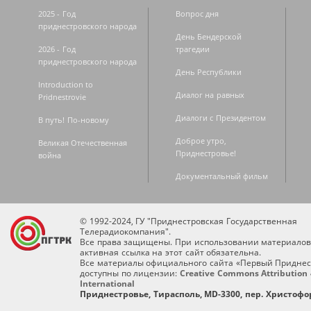
2025 - Год
Вопрос дня
приднестровского народа
День Бендерской
2026 - Год
трагедии
приднестровского народа
День Республики
Introduction to
Диалог на равных
Pridnestrovie
Диалоги с Президентом
В путь! По-новому
Доброе утро,
Великая Отечественная
Приднестровье!
война
Документальный фильм
© 1992-2024, ГУ "Приднестровская Государственная
Телерадиокомпания".
Все права защищены. При использовании материалов
активная ссылка на этот сайт обязательна.
Все материалы официального сайта «Первый Приднес
доступны по лицензии:
Creative Commons Attribution 
International
Приднестровье, Тирасполь, MD-3300, пер. Христофор