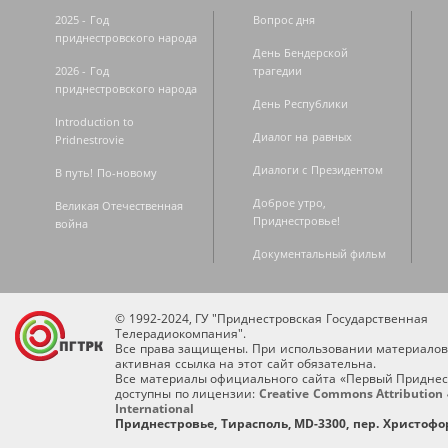
2025 - Год
Вопрос дня
приднестровского народа
День Бендерской
2026 - Год
трагедии
приднестровского народа
День Республики
Introduction to
Диалог на равных
Pridnestrovie
Диалоги с Президентом
В путь! По-новому
Доброе утро,
Великая Отечественная
Приднестровье!
война
Документальный фильм
© 1992-2024, ГУ "Приднестровская Государственная
Телерадиокомпания".
Все права защищены. При использовании материалов
активная ссылка на этот сайт обязательна.
Все материалы официального сайта «Первый Приднес
доступны по лицензии:
Creative Commons Attribution 
International
Приднестровье, Тирасполь, MD-3300, пер. Христофор