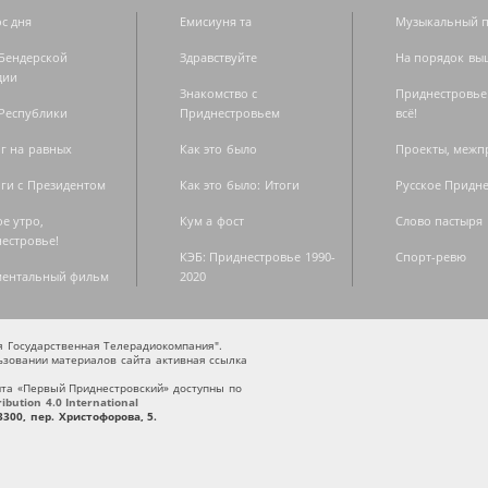
с дня
Емисиуня та
Музыкальный п
Бендерской
Здравствуйте
На порядок вы
дии
Знакомство с
Приднестровье
Республики
Приднестровьем
всё!
г на равных
Как это было
Проекты, меж
ги с Президентом
Как это было: Итоги
Русское Придн
е утро,
Кум а фост
Слово пастыря
естровье!
КЭБ: Приднестровье 1990-
Спорт-ревю
ментальный фильм
2020
ая Государственная Телерадиокомпания".
зовании материалов сайта активная ссылка
та «Первый Приднестровский» доступны по
bution 4.0 International
300, пер. Христофорова, 5.