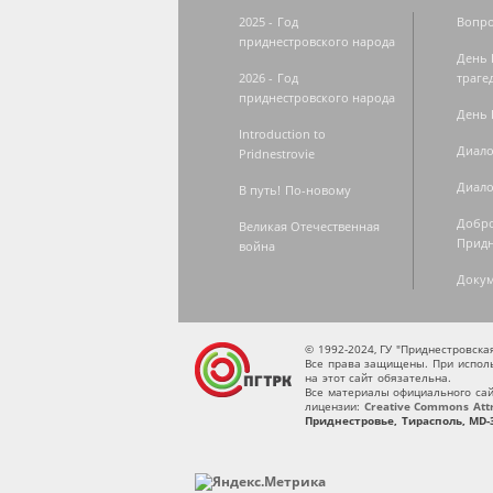
2025 - Год
Вопро
приднестровского народа
День 
2026 - Год
траге
приднестровского народа
День 
Introduction to
Диало
Pridnestrovie
Диало
В путь! По-новому
Добро
Великая Отечественная
Придн
война
Доку
© 1992-2024, ГУ "Приднестровск
Все права защищены. При исполь
на этот сайт обязательна.
Все материалы официального сай
лицензии:
Creative Commons Attri
Приднестровье, Тирасполь, MD-3