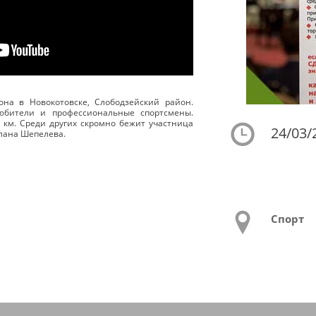
она в Новокотовске, Слободзейский район.
любители и профессиональные спортсмены.
1 км. Среди других скромно бежит участница
24/03/
лана Шепелева.
Спорт