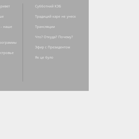
ривет
Субботний КЭБ
ше
Традиций каре не унеск
 - наше
Трансляции
Что? Откуда? Почему?
программы
Эфир с Президентом
естровье
Як це було