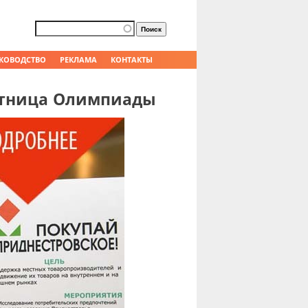
Форма поиска
Поиск
КОВОДСТВО
РЕКЛАМА
КОНТАКТЫ
астница Олимпиады