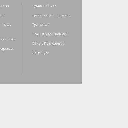
ривет
Субботний КЭБ
ше
Традиций каре не унеск
 - наше
Трансляции
Что? Откуда? Почему?
программы
Эфир с Президентом
естровье
Як це було