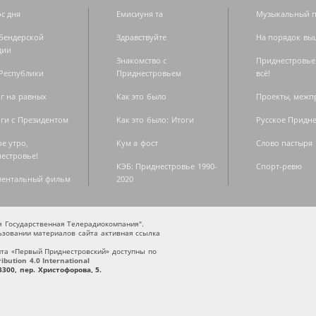
с дня
Емисиуня та
Музыкальный п
Бендерской
Здравствуйте
На порядок вы
дии
Знакомство с
Приднестровье
Республики
Приднестровьем
всё!
г на равных
Как это было
Проекты, меж
ги с Президентом
Как это было: Итоги
Русское Придн
е утро,
Кум а фост
Слово пастыря
естровье!
КЭБ: Приднестровье 1990-
Спорт-ревю
ментальный фильм
2020
ая Государственная Телерадиокомпания".
зовании материалов сайта активная ссылка
та «Первый Приднестровский» доступны по
bution 4.0 International
300, пер. Христофорова, 5.