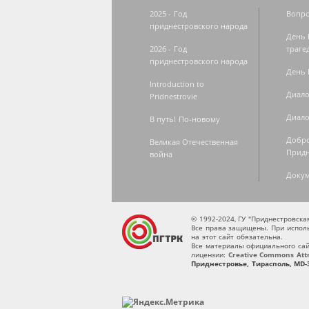
2025 - Год
Вопро
приднестровского народа
День 
2026 - Год
траге
приднестровского народа
День 
Introduction to
Диало
Pridnestrovie
Диало
В путь! По-новому
Добро
Великая Отечественная
Придн
война
Доку
© 1992-2024, ГУ "Приднестровск
Все права защищены. При исполь
на этот сайт обязательна.
Все материалы официального сай
лицензии:
Creative Commons Attri
Приднестровье, Тирасполь, MD-3