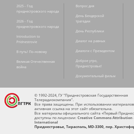
2025 - Год
Вопрос дня
приднестровского народа
День Бендерской
2026 - Год
трагедии
приднестровского народа
День Республики
Introduction to
Диалог на равных
Pridnestrovie
Диалоги с Президентом
В путь! По-новому
Доброе утро,
Великая Отечественная
Приднестровье!
война
Документальный фильм
© 1992-2024, ГУ "Приднестровская Государственная
Телерадиокомпания".
Все права защищены. При использовании материалов
активная ссылка на этот сайт обязательна.
Все материалы официального сайта «Первый Приднес
доступны по лицензии:
Creative Commons Attribution 
International
Приднестровье, Тирасполь, MD-3300, пер. Христофор