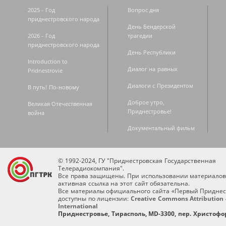
2025 - Год
Вопрос дня
приднестровского народа
День Бендерской
2026 - Год
трагедии
приднестровского народа
День Республики
Introduction to
Диалог на равных
Pridnestrovie
Диалоги с Президентом
В путь! По-новому
Доброе утро,
Великая Отечественная
Приднестровье!
война
Документальный фильм
© 1992-2024, ГУ "Приднестровская Государственная
Телерадиокомпания".
Все права защищены. При использовании материалов
активная ссылка на этот сайт обязательна.
Все материалы официального сайта «Первый Приднес
доступны по лицензии:
Creative Commons Attribution 
International
Приднестровье, Тирасполь, MD-3300, пер. Христофор