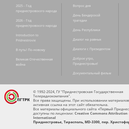
2025 - Год
Вопрос дня
приднестровского народа
День Бендерской
2026 - Год
трагедии
приднестровского народа
День Республики
Introduction to
Диалог на равных
Pridnestrovie
Диалоги с Президентом
В путь! По-новому
Доброе утро,
Великая Отечественная
Приднестровье!
война
Документальный фильм
© 1992-2024, ГУ "Приднестровская Государственная
Телерадиокомпания".
Все права защищены. При использовании материалов
активная ссылка на этот сайт обязательна.
Все материалы официального сайта «Первый Приднес
доступны по лицензии:
Creative Commons Attribution 
International
Приднестровье, Тирасполь, MD-3300, пер. Христофор