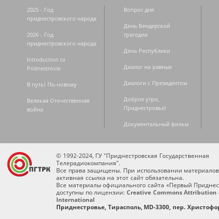
2025 - Год
Вопрос дня
приднестровского народа
День Бендерской
2026 - Год
трагедии
приднестровского народа
День Республики
Introduction to
Диалог на равных
Pridnestrovie
Диалоги с Президентом
В путь! По-новому
Доброе утро,
Великая Отечественная
Приднестровье!
война
Документальный фильм
© 1992-2024, ГУ "Приднестровская Государственная
Телерадиокомпания".
Все права защищены. При использовании материалов
активная ссылка на этот сайт обязательна.
Все материалы официального сайта «Первый Приднес
доступны по лицензии:
Creative Commons Attribution 
International
Приднестровье, Тирасполь, MD-3300, пер. Христофор