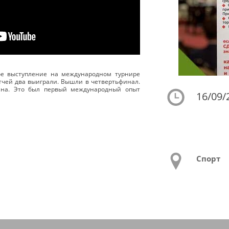
ое выступление на международном турнире
атчей два выиграли. Вышли в четвертьфинал.
ана. Это был первый международный опыт
16/09/
Спорт