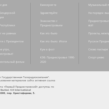
с дня
Емисиуня та
Музыкальный п
Бендерской
Здравствуйте
На порядок вы
дии
Знакомство с
Приднестровье
Республики
Приднестровьем
всё!
г на равных
Как это было
Проекты, меж
ги с Президентом
Как это было: Итоги
Русское Придн
е утро,
Кум а фост
Слово пастыря
естровье!
КЭБ: Приднестровье 1990-
Спорт-ревю
ментальный фильм
2020
ая Государственная Телерадиокомпания".
зовании материалов сайта активная ссылка
та «Первый Приднестровский» доступны по
bution 4.0 International
300, пер. Христофорова, 5.