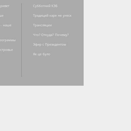
ривет
Субботний КЭБ
ше
Традиций каре не унеск
 - наше
Трансляции
Что? Откуда? Почему?
программы
Эфир с Президентом
естровье
Як це було