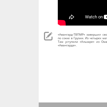
«Авангард-ТВПМР» завершил св
по сокке в Грузии. Из четырех м
Там уступили «Альхаре» из Ом
«Авангарда».