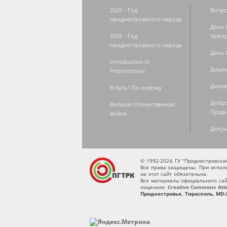
2025 - Год
Вопро
приднестровского народа
День 
2026 - Год
траге
приднестровского народа
День 
Introduction to
Диало
Pridnestrovie
Диало
В путь! По-новому
Добро
Великая Отечественная
Придн
война
Доку
© 1992-2024, ГУ "Приднестровск
Все права защищены. При исполь
на этот сайт обязательна.
Все материалы официального сай
лицензии:
Creative Commons Attri
Приднестровье, Тирасполь, MD-3