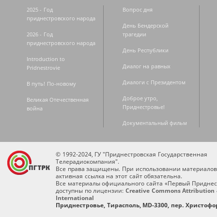
2025 - Год
Вопрос дня
приднестровского народа
День Бендерской
2026 - Год
трагедии
приднестровского народа
День Республики
Introduction to
Диалог на равных
Pridnestrovie
Диалоги с Президентом
В путь! По-новому
Доброе утро,
Великая Отечественная
Приднестровье!
война
Документальный фильм
© 1992-2024, ГУ "Приднестровская Государственная
Телерадиокомпания".
Все права защищены. При использовании материалов
активная ссылка на этот сайт обязательна.
Все материалы официального сайта «Первый Приднес
доступны по лицензии:
Creative Commons Attribution 
International
Приднестровье, Тирасполь, MD-3300, пер. Христофор