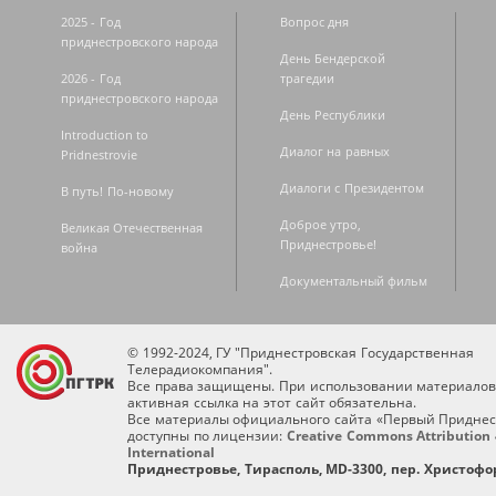
2025 - Год
Вопрос дня
приднестровского народа
День Бендерской
2026 - Год
трагедии
приднестровского народа
День Республики
Introduction to
Диалог на равных
Pridnestrovie
Диалоги с Президентом
В путь! По-новому
Доброе утро,
Великая Отечественная
Приднестровье!
война
Документальный фильм
© 1992-2024, ГУ "Приднестровская Государственная
Телерадиокомпания".
Все права защищены. При использовании материалов
активная ссылка на этот сайт обязательна.
Все материалы официального сайта «Первый Приднес
доступны по лицензии:
Creative Commons Attribution 
International
Приднестровье, Тирасполь, MD-3300, пер. Христофор