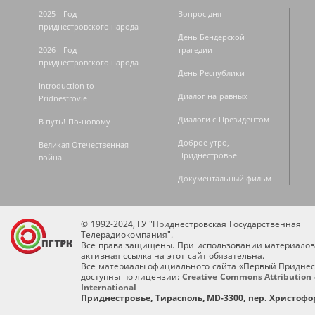
2025 - Год
Вопрос дня
приднестровского народа
День Бендерской
2026 - Год
трагедии
приднестровского народа
День Республики
Introduction to
Диалог на равных
Pridnestrovie
Диалоги с Президентом
В путь! По-новому
Доброе утро,
Великая Отечественная
Приднестровье!
война
Документальный фильм
© 1992-2024, ГУ "Приднестровская Государственная
Телерадиокомпания".
Все права защищены. При использовании материалов
активная ссылка на этот сайт обязательна.
Все материалы официального сайта «Первый Приднес
доступны по лицензии:
Creative Commons Attribution 
International
Приднестровье, Тирасполь, MD-3300, пер. Христофор